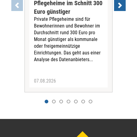
Pflegeheime im Schnitt 300
Eig
Euro günstiger
Fin
Private Pflegeheime sind für
Der
Bewohnerinnen und Bewohner im
Ges
Durchschnitt rund 300 Euro pro
War
Monat günstiger als kommunale
part
oder freigemeinnützige
Wide
Einrichtungen. Das geht aus einer
und 
Analyse des Datenanbieters...
höh
eine
07.08.2026
07.