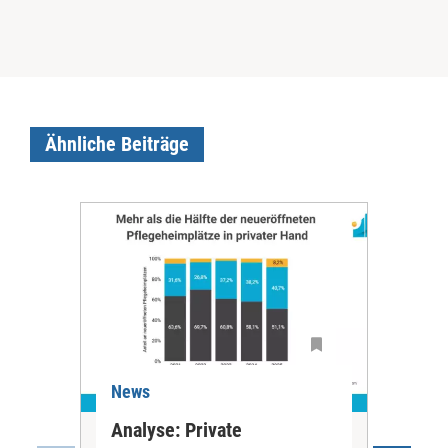
Ähnliche Beiträge
News
Ne
Analyse: Private
Pfl