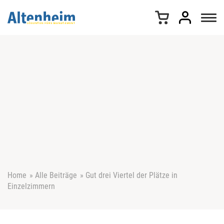
Z
u
m
I
n
h
a
l
t
s
p
r
i
n
g
e
Home
»
Alle Beiträge
»
Gut drei Viertel der Plätze in
n
Einzelzimmern