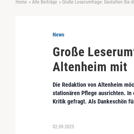
Home
»
Alle Beiträge
»
Große Leserumfrage: Gestalten Sie d
News
Große Leserumf
Altenheim mit
Die Redaktion von Altenheim möc
stationären Pflege ausrichten. I
Kritik gefragt. Als Dankeschön fü
02.09.2025