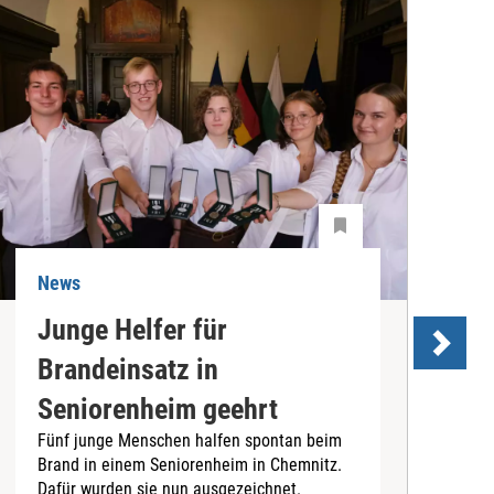
News
N
Junge Helfer für
Brandeinsatz in
Seniorenheim geehrt
f
Fünf junge Menschen halfen spontan beim
Brand in einem Seniorenheim in Chemnitz.
A
Dafür wurden sie nun ausgezeichnet.