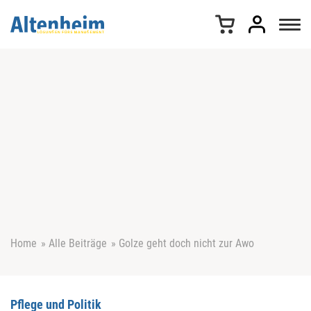
Z
u
m
I
n
h
a
l
t
s
p
r
i
n
g
e
Home
»
Alle Beiträge
»
Golze geht doch nicht zur Awo
n
Pflege und Politik