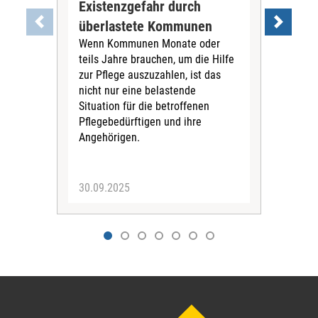
Existenzgefahr durch
Dis
überlastete Kommunen
Ch
Wenn Kommunen Monate oder
Die
teils Jahre brauchen, um die Hilfe
Lau
zur Pflege auszuzahlen, ist das
Hau
nicht nur eine belastende
Bene
Situation für die betroffenen
Reg
Pflegebedürftigen und ihre
führ
Angehörigen.
Klar
der 
30.09.2025
19.