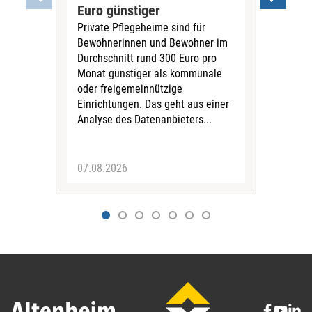
Euro günstiger
Fin
Private Pflegeheime sind für
Der
Bewohnerinnen und Bewohner im
Ges
Durchschnitt rund 300 Euro pro
War
Monat günstiger als kommunale
part
oder freigemeinnützige
Wide
Einrichtungen. Das geht aus einer
und 
Analyse des Datenanbieters...
höh
eine
07.08.2026
07.