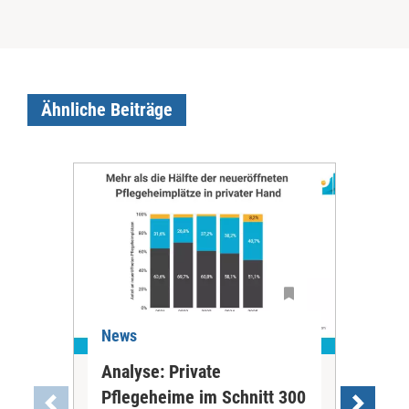
Ähnliche Beiträge
News
Ne
Analyse: Private
Pfl
Pflegeheime im Schnitt 300
Eig