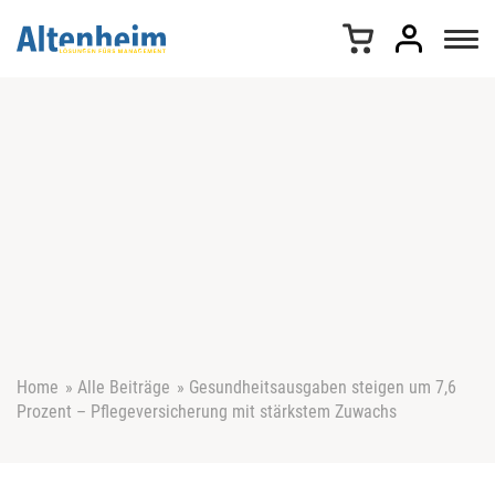
Z
u
m
I
n
h
a
l
t
s
p
r
i
n
g
e
Home
»
Alle Beiträge
»
Gesundheitsausgaben steigen um 7,6
n
Prozent – Pflegeversicherung mit stärkstem Zuwachs