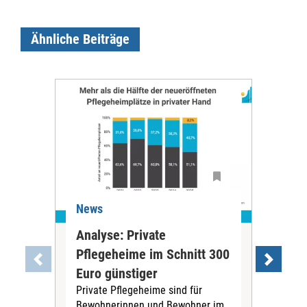
Ähnliche Beiträge
News
Ne
Analyse: Private
Pfl
Pflegeheime im Schnitt 300
Eig
Euro günstiger
Fin
Private Pflegeheime sind für
Der
Bewohnerinnen und Bewohner im
Ges