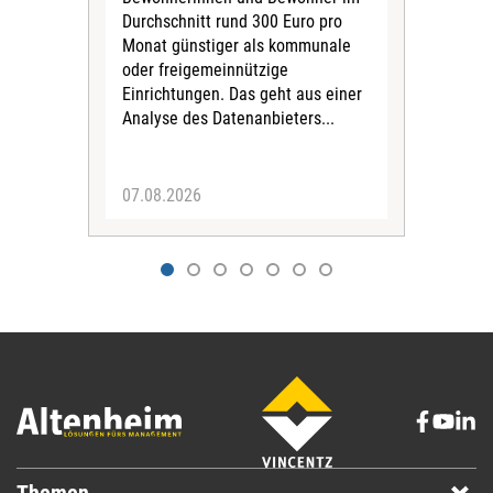
Durchschnitt rund 300 Euro pro
War
Monat günstiger als kommunale
part
oder freigemeinnützige
Wide
Einrichtungen. Das geht aus einer
und 
Analyse des Datenanbieters...
höh
eine
07.08.2026
07.