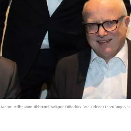
.) Michael Müller, Marc Hildebrand, Wolfgang Frühschütz Foto. Schönes Leben Gruppe/c