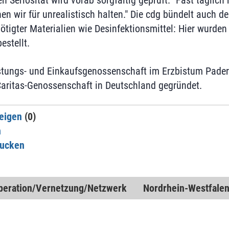
ren Seriosität wird vorab sorgfältig geprüft. "Fast täglich
en wir für unrealistisch halten." Die cdg bündelt auch d
tigter Materialien wie Desinfektionsmittel: Hier wurden
estellt.
istungs- und Einkaufsgenossenschaft im Erzbistum Pade
Caritas-Genossenschaft in Deutschland gegründet.
eigen
(0)
n
rucken
peration/Vernetzung/Netzwerk
Nordrhein-Westfale