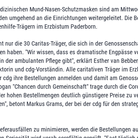
edizinischen Mund-Nasen-Schutzmasken sind am Mittwoch
den umgehend an die Einrichtungen weitergeleitet. Die 
nhilfe-Trägern im Erzbistum Paderborn.
cht nur die 30 Caritas-Träger, die sich in der Genossensch
 haben. "Wir wissen, dass es dramatische Engpässe vor 
n der ambulanten Pflege gibt", erklärt Esther van Bebber,
ktorin und cdg-Vorständin. Alle caritativen Träger im E
er cdg ihre Bestellungen anmelden und damit am Genoss
logan "Chancen durch Gemeinschaft" trage durch die Cor
der hohen Bestellmengen deutlich günstigere Preise zu ve
en", betont Markus Grams, der bei der cdg für den strate
eferausfällen zu minimieren, werden die Bestellungen au