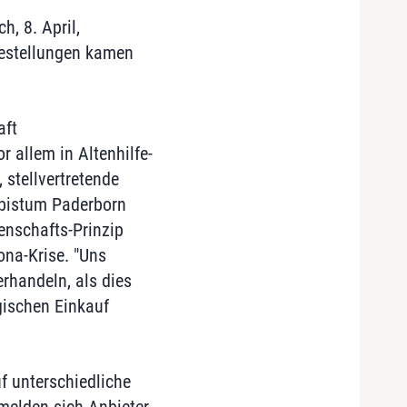
, 8. April,
Bestellungen kamen
aft
allem in Altenhilfe-
 stellvertretende
rzbistum Paderborn
enschafts-Prinzip
ona-Krise. "Uns
rhandeln, als dies
gischen Einkauf
f unterschiedliche