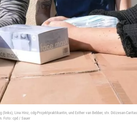
 (links), Lina Hinz, cdg-Projektpraktikantin, und Esther van Bebber, stv. Diözesan-Caritas
. Foto: cpd / Sauer