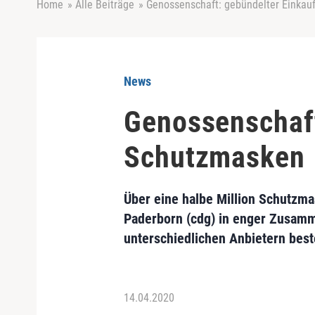
Home
»
Alle Beiträge
»
Genossenschaft: gebündelter Einkau
News
Genossenschaft
Schutzmasken
Über eine halbe Million Schutzma
Paderborn (cdg) in enger Zusamm
unterschiedlichen Anbietern bes
14.04.2020