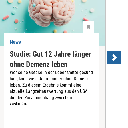
News
N
Studie: Gut 12 Jahre länger
ohne Demenz leben
Wer seine Gefäße in der Lebensmitte gesund
hält, kann viele Jahre länger ohne Demenz
D
leben. Zu diesem Ergebnis kommt eine
U
aktuelle Langzeitauswertung aus den USA,
d
die den Zusammenhang zwischen
a
vaskulären...
P