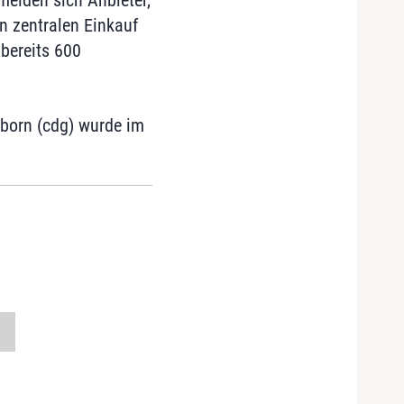
 melden sich Anbieter,
en zentralen Einkauf
 bereits 600
rborn (cdg) wurde im
n