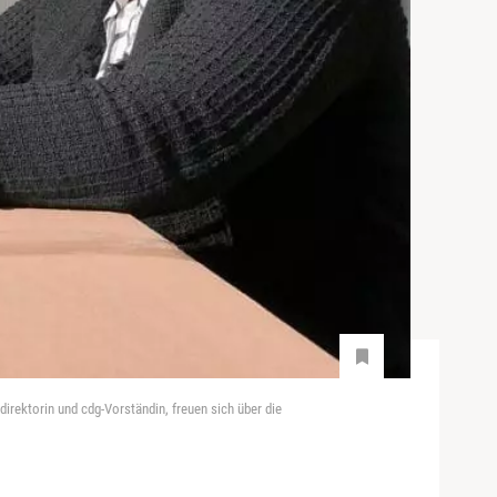
direktorin und cdg-Vorständin, freuen sich über die