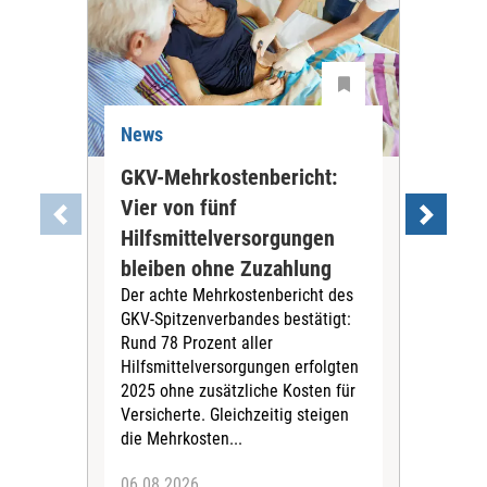
News
Ne
GKV-Mehrkostenbericht:
Pil
Vier von fünf
Imp
Hilfsmittelversorgungen
Ste
Die
bleiben ohne Zuzahlung
und 
Der achte Mehrkostenbericht des
Bra
GKV-Spitzenverbandes bestätigt:
zwei
Rund 78 Prozent aller
amb
Hilfsmittelversorgungen erfolgten
Pfl
2025 ohne zusätzliche Kosten für
Ehre
Versicherte. Gleichzeitig steigen
die Mehrkosten...
06.08.2026
06.