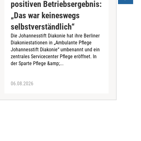
positiven Betriebsergebnis:
s
„Das war keineswegs
D
selbstverständlich“
d
Die Johannesstift Diakonie hat ihre Berliner
(
Diakoniestationen in „Ambulante Pflege
A
Johannesstift Diakonie“ umbenannt und ein
d
zentrales Servicecenter Pflege eröffnet. In
A
der Sparte Pflege &amp;...
06.08.2026
0