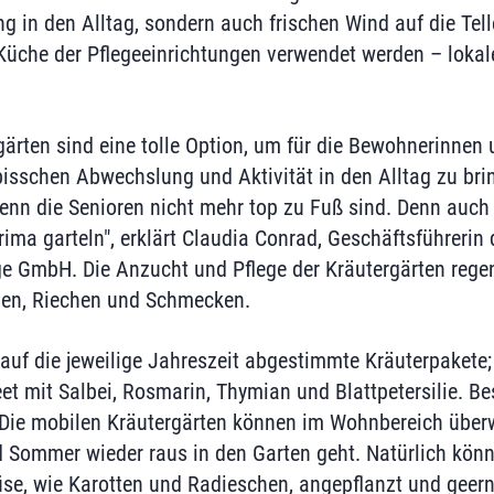
 in den Alltag, sondern auch frischen Wind auf die Tell
 Küche der Pflegeeinrichtungen verwendet werden – lokale
gärten sind eine tolle Option, um für die Bewohnerinnen
isschen Abwechslung und Aktivität in den Alltag zu brin
n die Senioren nicht mehr top zu Fuß sind. Denn auch i
ima garteln", erklärt Claudia Conrad, Geschäftsführerin 
e GmbH. Die Anzucht und Pflege der Kräutergärten rege
hlen, Riechen und Schmecken.
 auf die jeweilige Jahreszeit abgestimmte Kräuterpakete;
et mit Salbei, Rosmarin, Thymian und Blattpetersilie. Be
: Die mobilen Kräutergärten können im Wohnbereich überw
 Sommer wieder raus in den Garten geht. Natürlich kön
e, wie Karotten und Radieschen, angepflanzt und geern