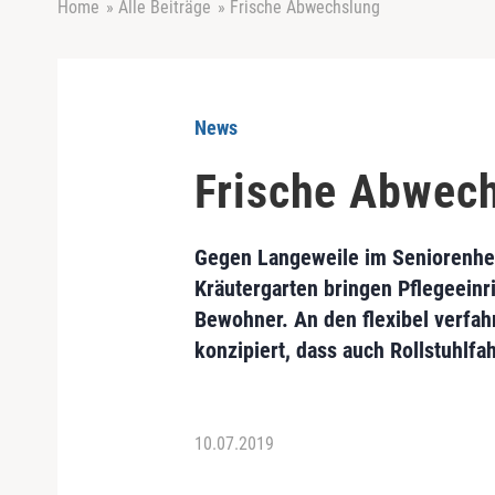
Home
»
Alle Beiträge
»
Frische Abwechslung
News
Frische Abwec
Gegen Langeweile im Seniorenheim
Kräutergarten bringen Pflegeein
Bewohner. An den flexibel verfa
konzipiert, dass auch Rollstuhlfa
10.07.2019