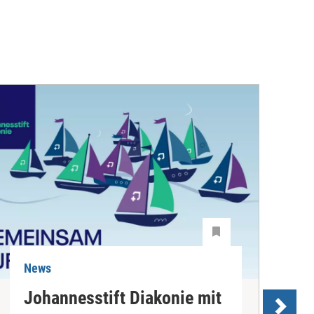
News
N
Johannesstift Diakonie mit