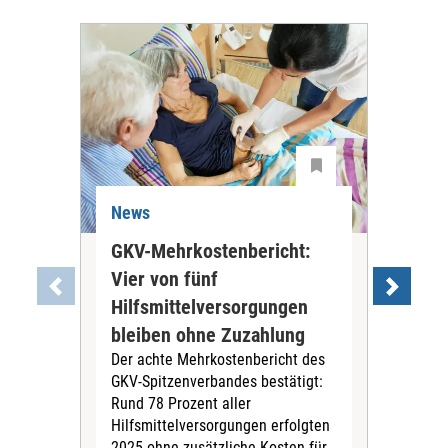
News
Ne
GKV-Mehrkostenbericht:
Pil
Vier von fünf
Imp
Hilfsmittelversorgungen
Ste
Die
bleiben ohne Zuzahlung
und 
Der achte Mehrkostenbericht des
Bra
GKV-Spitzenverbandes bestätigt:
zwei
Rund 78 Prozent aller
amb
Hilfsmittelversorgungen erfolgten
Pfl
2025 ohne zusätzliche Kosten für