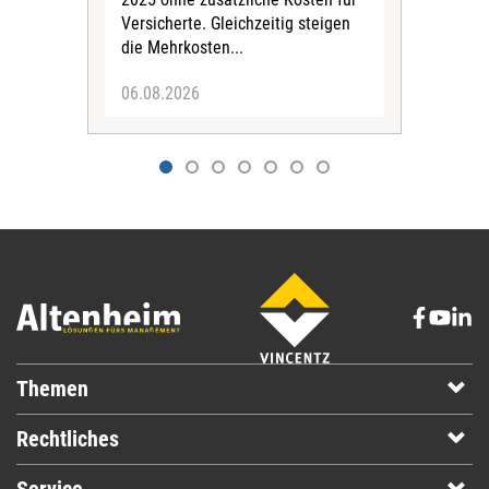
Ehre
Versicherte. Gleichzeitig steigen
die Mehrkosten...
06.08.2026
06.
Themen
Rechtliches