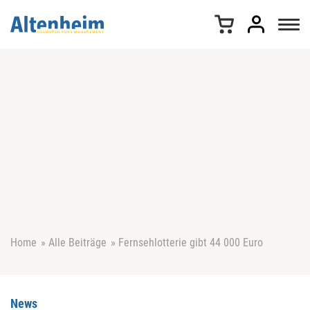
Z
u
m
I
n
h
a
l
t
s
p
r
i
n
g
e
Home
»
Alle Beiträge
»
Fernsehlotterie gibt 44 000 Euro
n
News