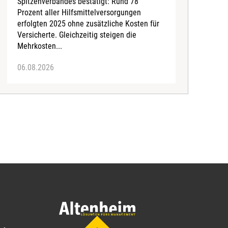
Spitzenverbandes bestätigt: Rund 78
S
Prozent aller Hilfsmittelversorgungen
N
erfolgten 2025 ohne zusätzliche Kosten für
Versicherte. Gleichzeitig steigen die
Mehrkosten...
06.08.2026
0