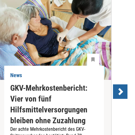
News
N
GKV-Mehrkostenbericht:
P
Vier von fünf
I
Hilfsmittelversorgungen
D
bleiben ohne Zuzahlung
V
Der achte Mehrkostenbericht des GKV-
e