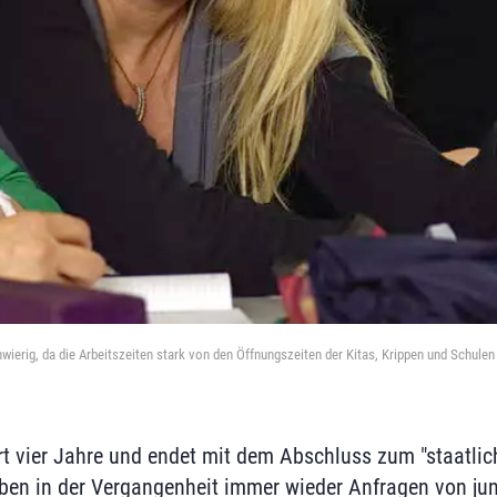
schwierig, da die Arbeitszeiten stark von den Öffnungszeiten der Kitas, Krippen und Schul
t vier Jahre und endet mit dem Abschluss zum "staatli
haben in der Vergangenheit immer wieder Anfragen von jun