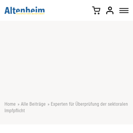
Z
u
m
I
n
h
a
l
t
s
p
r
i
n
g
e
Home
»
Alle Beiträge
»
Experten für Überprüfung der sektoralen
n
Impfpflicht