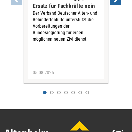
Ersatz für Fachkräfte nein
VS
Der Verband Deutscher Alten- und
Der
Behindertenhilfe unterstützt die
verö
Vorbereitungen der
Nach
Bundesregierung für einen
posi
möglichen neuen Zivildienst.
Bla
Sozi
05.08.2026
05.