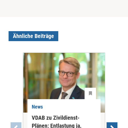
Ähnliche Beiträge
News
Ne
VDAB zu Zivildienst-
Soz
Plänen: Entlastung ja,
Nac