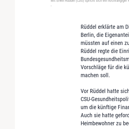
Mit Erwin Rüddel (CDU) spricht sich ein hochrangige
-
Rüddel erklärte am D
Berlin, die Eigenantei
müssten auf einen z
Rüddel regte die Ein
Bundesgesundheitsmi
Vorschläge für die kü
machen soll.
Vor Rüddel hatte sich
CSU-Gesundheitspolit
um die künftige Fina
Auch sie hatte gefor
Heimbewohner zu begr