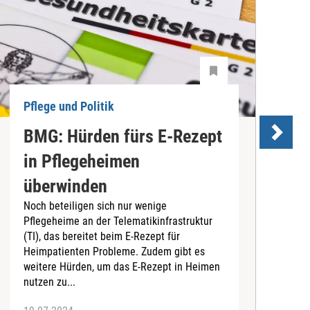
Pflege und Politik
P
BMG: Hürden fürs E-Rezept
P
in Pflegeheimen
überwinden
Noch beteiligen sich nur wenige
D
Pflegeheime an der Telematikinfrastruktur
P
(TI), das bereitet beim E-Rezept für
v
Heimpatienten Probleme. Zudem gibt es
d
weitere Hürden, um das E-Rezept in Heimen
D
nutzen zu...