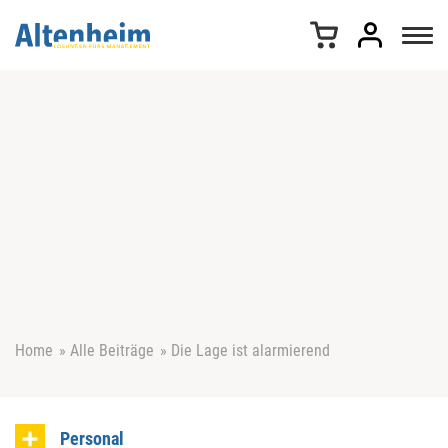
Z
u
m
I
n
h
a
l
t
s
p
r
i
n
g
e
Home
»
Alle Beiträge
»
Die Lage ist alarmierend
n
Personal