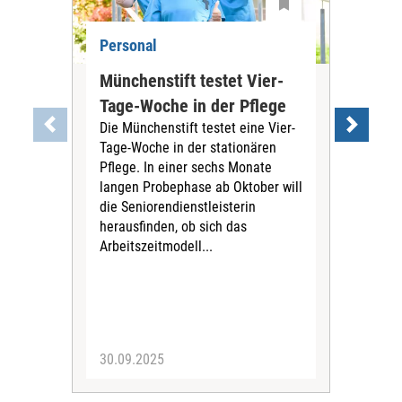
Personal
Per
Münchenstift testet Vier-
Ber
Tage-Woche in der Pflege
Pfl
Die Münchenstift testet eine Vier-
Bay
Tage-Woche in der stationären
Ab 1
Pflege. In einer sechs Monate
ber
langen Probephase ab Oktober will
aus
die Seniorendienstleisterin
in B
herausfinden, ob sich das
der
Arbeitszeitmodell...
30.09.2025
25.