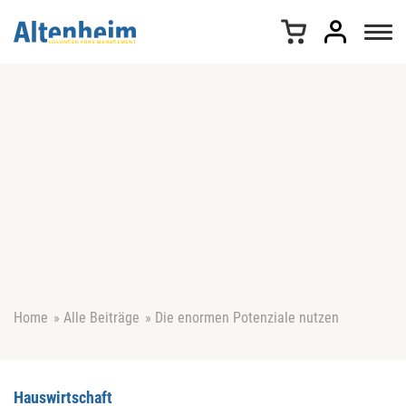
Z
u
m
I
n
h
a
l
t
s
p
r
i
n
g
e
Home
»
Alle Beiträge
»
Die enormen Potenziale nutzen
n
Hauswirtschaft