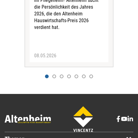
im Pflegeheim? Altenheim sucht
Land
die Persönlichkeit des Jahres
Abg
2026, die den Altenheim
info
Hauswirtschafts-Preis 2026
der
verdient hat.
Hau
über
Haus
08.05.2026
04.