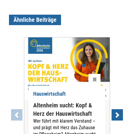
Ähnliche Beiträge
Hauswirtschaft
Hau
Altenheim sucht: Kopf &
Sys
Herz der Hauswirtschaft
Ni
Wer führt mit klarem Verstand –
vor
und prägt mit Herz das Zuhause
Mir