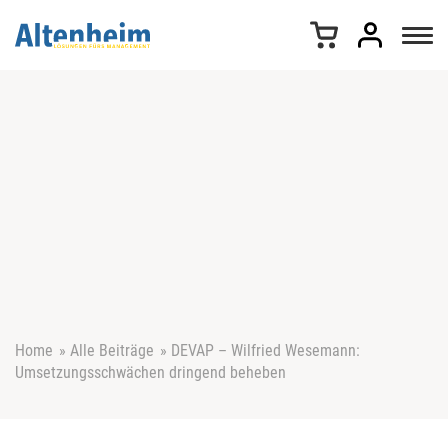
Z
u
m
I
n
h
a
l
t
s
p
r
i
n
g
e
Home
»
Alle Beiträge
»
DEVAP – Wilfried Wesemann:
n
Umsetzungsschwächen dringend beheben