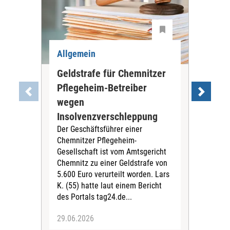
Allgemein
All
Geldstrafe für Chemnitzer
Lau
Pflegeheim-Betreiber
sin
wegen
Liq
Insolvenzverschleppung
Pf
Der Geschäftsführer einer
Pfl
Chemnitzer Pflegeheim-
ger
Gesellschaft ist vom Amtsgericht
Zah
Chemnitz zu einer Geldstrafe von
zun
5.600 Euro verurteilt worden. Lars
Das
K. (55) hatte laut einem Bericht
von
des Portals tag24.de...
Stra
29.06.2026
15.