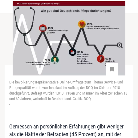
Die bevölkerungsrepräsentative Online-Umfrage zum Thema Service- und
Pflegequalität wurde von Innofact im Auftrag der DGQ im Oktober 2018
durchgeführt. Befragt wurden 1.010 Frauen und Männer im Alter zwischen 18
und 69 Jahren, wohnhaft in Deutschland. Grafik: DGQ
-
Gemessen an persönlichen Erfahrungen gibt weniger
als die Hälfte der Befragten (45 Prozent) an, mit der