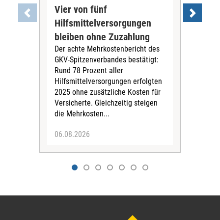
Vier von fünf
Imp
Hilfsmittelversorgungen
Ste
Die
bleiben ohne Zuzahlung
und 
Der achte Mehrkostenbericht des
Bra
GKV-Spitzenverbandes bestätigt:
zwei
Rund 78 Prozent aller
amb
Hilfsmittelversorgungen erfolgten
Pfl
2025 ohne zusätzliche Kosten für
Ehre
Versicherte. Gleichzeitig steigen
die Mehrkosten...
06.08.2026
06.