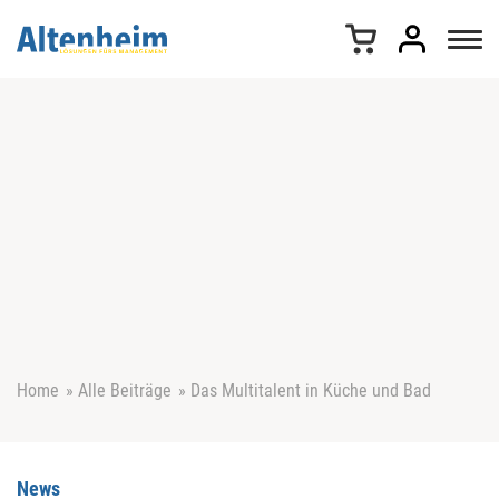
Z
u
m
I
n
h
a
l
t
s
p
r
i
n
g
e
Home
»
Alle Beiträge
»
Das Multitalent in Küche und Bad
n
News