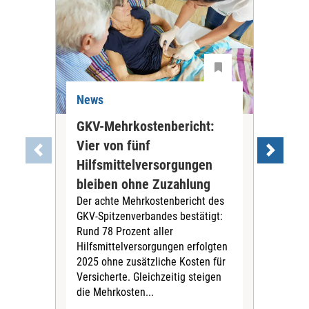
News
Ne
GKV-Mehrkostenbericht:
Pil
Vier von fünf
Imp
Hilfsmittelversorgungen
Ste
Die
bleiben ohne Zuzahlung
und 
Der achte Mehrkostenbericht des
Bra
GKV-Spitzenverbandes bestätigt:
zwei
Rund 78 Prozent aller
amb
Hilfsmittelversorgungen erfolgten
Pfl
2025 ohne zusätzliche Kosten für
Ehre
Versicherte. Gleichzeitig steigen
die Mehrkosten...