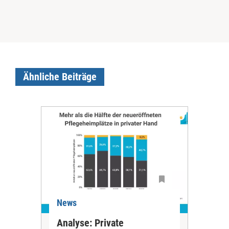
Ähnliche Beiträge
News
Ne
Analyse: Private
Pfl