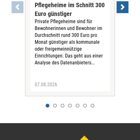
Pflegeheime im Schnitt 300
Eig
Euro günstiger
Fin
Private Pflegeheime sind für
Der
Bewohnerinnen und Bewohner im
Ges
Durchschnitt rund 300 Euro pro
War
Monat günstiger als kommunale
part
oder freigemeinnützige
Wide
Einrichtungen. Das geht aus einer
und 
Analyse des Datenanbieters...
höh
eine
07.08.2026
07.