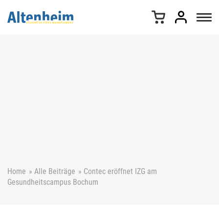
Z
u
m
I
n
h
a
l
t
s
p
r
i
n
g
e
Home
»
Alle Beiträge
»
Contec eröffnet IZG am
n
Gesundheitscampus Bochum