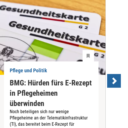
Pflege und Politik
P
BMG: Hürden fürs E-Rezept
P
in Pflegeheimen
überwinden
Noch beteiligen sich nur wenige
D
Pflegeheime an der Telematikinfrastruktur
P
(TI), das bereitet beim E-Rezept für
v