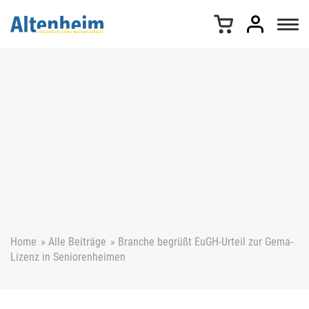
Z
u
m
I
n
h
a
l
t
s
p
r
i
n
g
e
Home
»
Alle Beiträge
»
Branche begrüßt EuGH-Urteil zur Gema-
n
Lizenz in Seniorenheimen