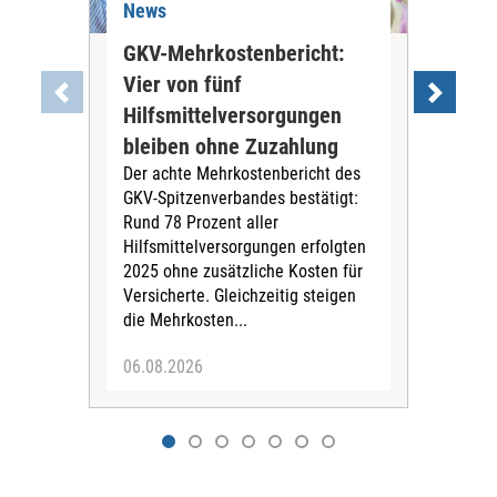
News
Ne
GKV-Mehrkostenbericht:
Pil
Vier von fünf
Imp
Hilfsmittelversorgungen
Ste
Die
bleiben ohne Zuzahlung
und 
Der achte Mehrkostenbericht des
Bra
GKV-Spitzenverbandes bestätigt:
zwei
Rund 78 Prozent aller
amb
Hilfsmittelversorgungen erfolgten
Pfl
2025 ohne zusätzliche Kosten für
Ehre
Versicherte. Gleichzeitig steigen
die Mehrkosten...
06.08.2026
06.