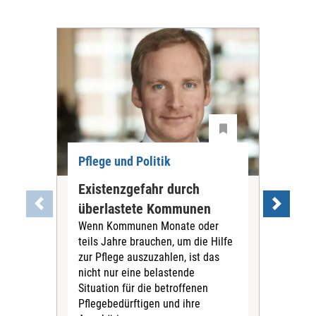
Pflege und Politik
Existenzgefahr durch
Dis
überlastete Kommunen
Ch
Wenn Kommunen Monate oder
Die
teils Jahre brauchen, um die Hilfe
Lau
zur Pflege auszuzahlen, ist das
Hau
nicht nur eine belastende
Bene
Situation für die betroffenen
Reg
Pflegebedürftigen und ihre
führ