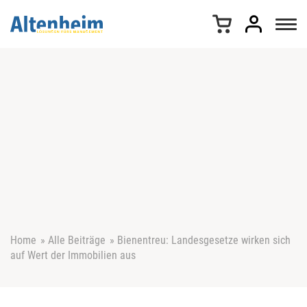
Z
u
m
I
n
h
a
l
t
s
p
r
i
n
g
e
Home
»
Alle Beiträge
»
Bienentreu: Landesgesetze wirken sich
n
auf Wert der Immobilien aus