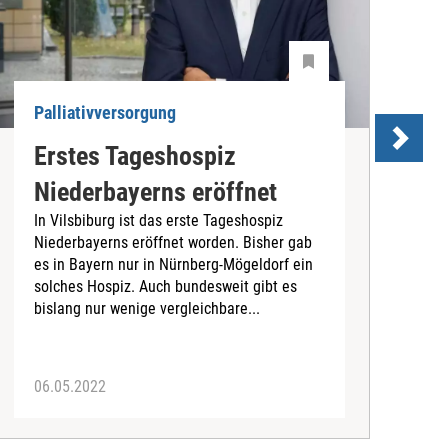
Palliativversorgung
P
Erstes Tageshospiz
D
Niederbayerns eröffnet
S
In Vilsbiburg ist das erste Tageshospiz
Niederbayerns eröffnet worden. Bisher gab
D
es in Bayern nur in Nürnberg-Mögeldorf ein
T
solches Hospiz. Auch bundesweit gibt es
D
bislang nur wenige vergleichbare...
L
v
06.05.2022
2