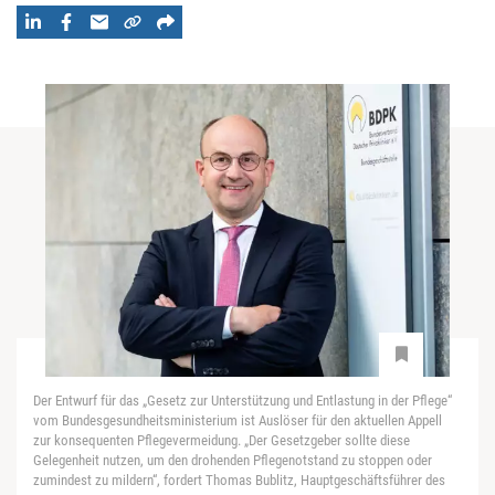
Der Entwurf für das „Gesetz zur Unterstützung und Entlastung in der Pflege“
vom Bundesgesundheitsministerium ist Auslöser für den aktuellen Appell
zur konsequenten Pflegevermeidung. „Der Gesetzgeber sollte diese
Gelegenheit nutzen, um den drohenden Pflegenotstand zu stoppen oder
zumindest zu mildern“, fordert Thomas Bublitz, Hauptgeschäftsführer des