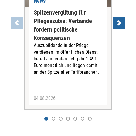
News
Ne
Spitzenvergütung für
Med
Pflegeazubis: Verbände
Bay
fordern politische
Be
Der
Konsequenzen
ver
Auszubildende in der Pflege
Pfle
verdienen im öffentlichen Dienst
der 
bereits im ersten Lehrjahr 1.491
sich
Euro monatlich und liegen damit
an der Spitze aller Tarifbranchen.
04.08.2026
04.