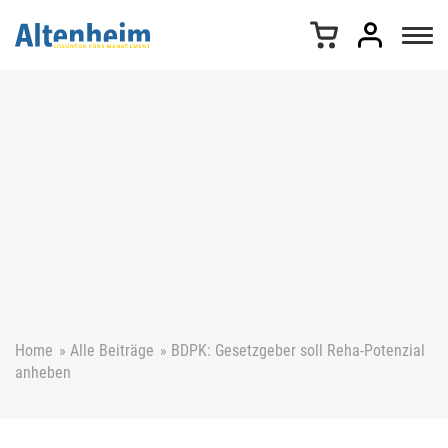
Z
u
m
I
n
h
a
l
t
s
p
r
i
n
g
e
Home
»
Alle Beiträge
»
BDPK: Gesetzgeber soll Reha-Potenzial
n
anheben