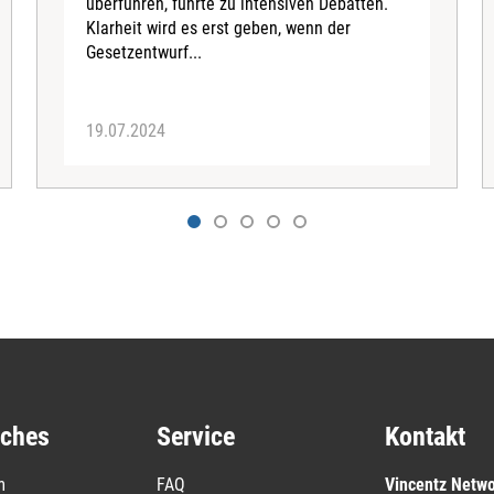
überführen, führte zu intensiven Debatten.
Klarheit wird es erst geben, wenn der
Gesetzentwurf...
19.07.2024
iches
Service
Kontakt
m
FAQ
Vincentz Netw