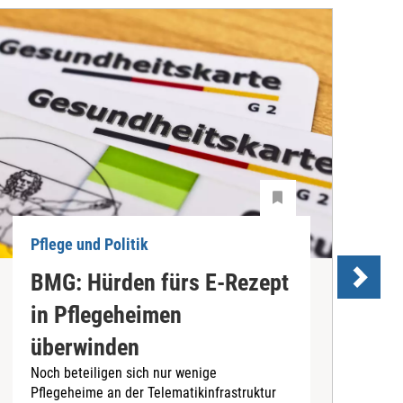
Pflege und Politik
P
BMG: Hürden fürs E-Rezept
P
in Pflegeheimen
überwinden
Noch beteiligen sich nur wenige
D
Pflegeheime an der Telematikinfrastruktur
P