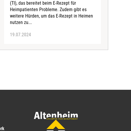
(TI), das bereitet beim E-Rezept für
v
Heimpatienten Probleme. Zudem gibt es
d
weitere Hürden, um das E-Rezept in Heimen
D
nutzen zu...
19.07.2024
0
ork