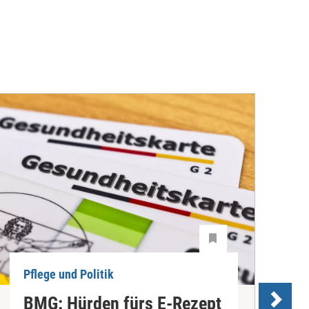
Pflege und Politik
P
BMG: Hürden fürs E-Rezept
P