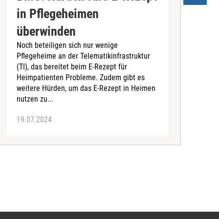
in Pflegeheimen
überwinden
Noch beteiligen sich nur wenige
D
Pflegeheime an der Telematikinfrastruktur
P
(TI), das bereitet beim E-Rezept für
v
Heimpatienten Probleme. Zudem gibt es
d
weitere Hürden, um das E-Rezept in Heimen
D
nutzen zu...
19.07.2024
0