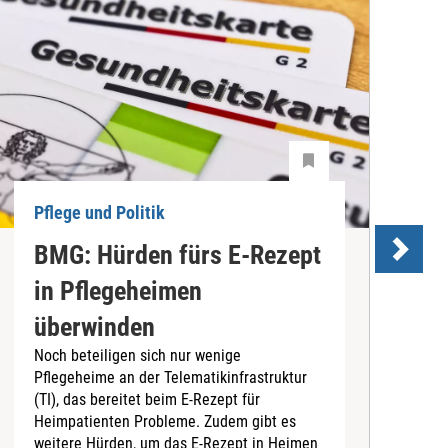
Pflege und Politik
P
BMG: Hürden fürs E-Rezept
P
in Pflegeheimen
überwinden
Noch beteiligen sich nur wenige
D
Pflegeheime an der Telematikinfrastruktur
P
(TI), das bereitet beim E-Rezept für
v
Heimpatienten Probleme. Zudem gibt es
d
weitere Hürden, um das E-Rezept in Heimen
D