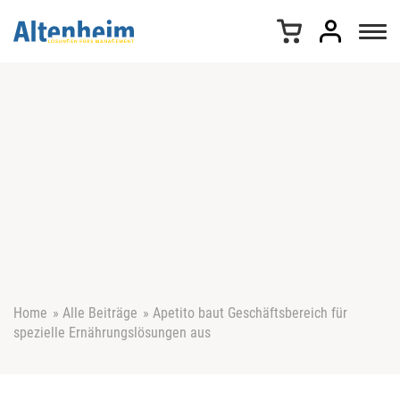
Z
u
m
I
n
h
a
l
t
s
p
r
i
n
g
e
Home
»
Alle Beiträge
»
Apetito baut Geschäftsbereich für
n
spezielle Ernährungslösungen aus