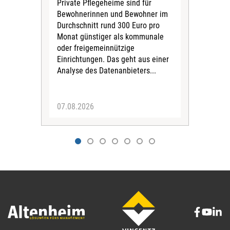
Private Pflegeheime sind für
Der
Bewohnerinnen und Bewohner im
Ges
Durchschnitt rund 300 Euro pro
War
Monat günstiger als kommunale
part
oder freigemeinnützige
Wide
Einrichtungen. Das geht aus einer
und 
Analyse des Datenanbieters...
höh
eine
07.08.2026
07.