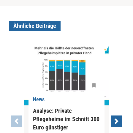
Ähnliche Beiträge
News
Ne
Analyse: Private
Pfl
Pflegeheime im Schnitt 300
Eig
Euro günstiger
Fin