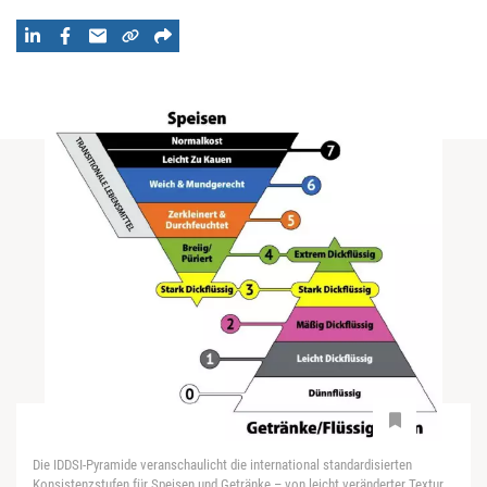
Die IDDSI-Pyramide veranschaulicht die international standardisierten
Konsistenzstufen für Speisen und Getränke – von leicht veränderter Textur