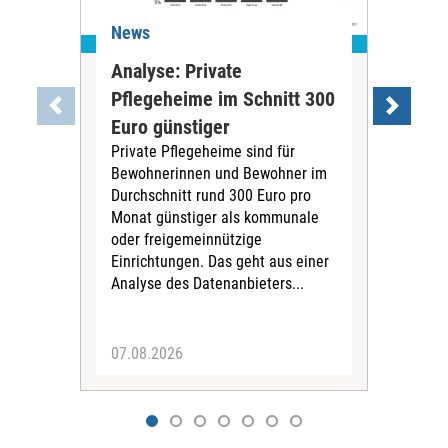
News
Ne
Analyse: Private
Pfl
Pflegeheime im Schnitt 300
Eig
Euro günstiger
Fin
Private Pflegeheime sind für
Der
Bewohnerinnen und Bewohner im
Ges
Durchschnitt rund 300 Euro pro
War
Monat günstiger als kommunale
part
oder freigemeinnützige
Wide
Einrichtungen. Das geht aus einer
und 
Analyse des Datenanbieters...
höh
eine
07.08.2026
07.