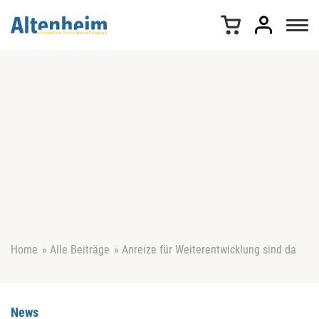
Z
u
m
I
n
h
a
l
t
s
p
r
i
n
g
e
Home
»
Alle Beiträge
»
Anreize für Weiterentwicklung sind da
n
News