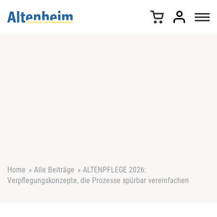
Z
u
m
I
n
h
a
l
t
s
p
r
i
n
g
e
Home
»
Alle Beiträge
»
ALTENPFLEGE 2026:
n
Verpflegungskonzepte, die Prozesse spürbar vereinfachen