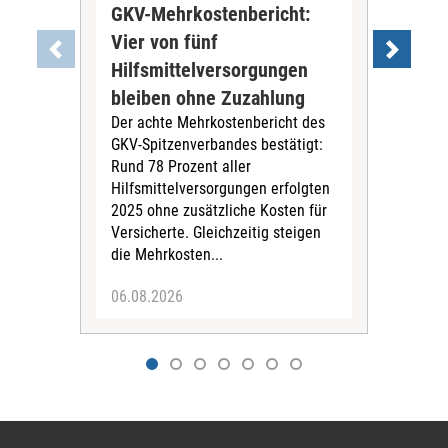
GKV-Mehrkostenbericht:
Pil
Vier von fünf
Imp
Hilfsmittelversorgungen
Ste
Die
bleiben ohne Zuzahlung
und 
Der achte Mehrkostenbericht des
Bra
GKV-Spitzenverbandes bestätigt:
zwei
Rund 78 Prozent aller
amb
Hilfsmittelversorgungen erfolgten
Pfl
2025 ohne zusätzliche Kosten für
Ehre
Versicherte. Gleichzeitig steigen
die Mehrkosten...
06.08.2026
06.