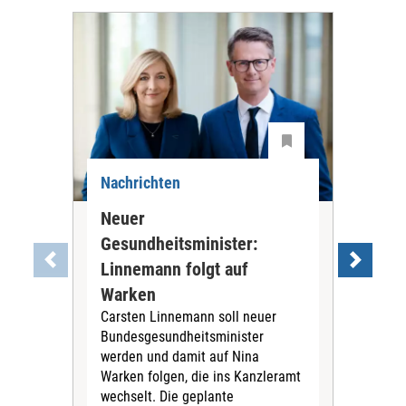
Nachrichten
Nac
Neuer
Ne
Gesundheitsminister:
Li
"Ein
Linnemann folgt auf
Los
Warken
Als 
Carsten Linnemann soll neuer
Min
Bundesgesundheitsminister
woll
werden und damit auf Nina
Jetz
Warken folgen, die ins Kanzleramt
doch
wechselt. Die geplante