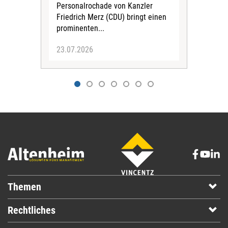
Personalrochade von Kanzler
Friedrich Merz (CDU) bringt einen
prominenten...
23.07.2026
23.
Themen
Rechtliches