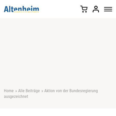
Z
u
m
I
n
h
a
l
t
s
p
r
i
n
g
e
Home
»
Alle Beiträge
»
Aktion von der Bundesregierung
n
ausgezeichnet