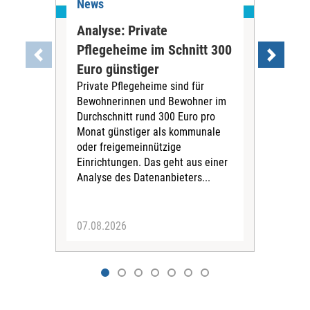
News
Ne
Analyse: Private
Pfl
Pflegeheime im Schnitt 300
Eig
Euro günstiger
Fin
Private Pflegeheime sind für
Der
Bewohnerinnen und Bewohner im
Ges
Durchschnitt rund 300 Euro pro
War
Monat günstiger als kommunale
part
oder freigemeinnützige
Wide
Einrichtungen. Das geht aus einer
und 
Analyse des Datenanbieters...
höh
eine
07.08.2026
07.