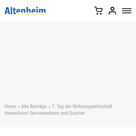
Z
u
m
I
n
h
a
l
t
s
p
r
i
n
g
e
Home
»
Alle Beiträge
»
7. Tag der Wohnungswirtschaft
n
thematisiert Servicewohnen und Quartier