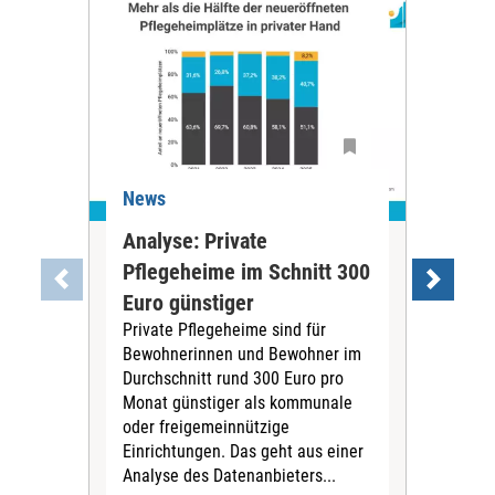
News
Ne
Analyse: Private
Pfl
Pflegeheime im Schnitt 300
Eig
Euro günstiger
Fin
Private Pflegeheime sind für
Der
Bewohnerinnen und Bewohner im
Ges
Durchschnitt rund 300 Euro pro
War
Monat günstiger als kommunale
part
oder freigemeinnützige
Wide
Einrichtungen. Das geht aus einer
und 
Analyse des Datenanbieters...
höh