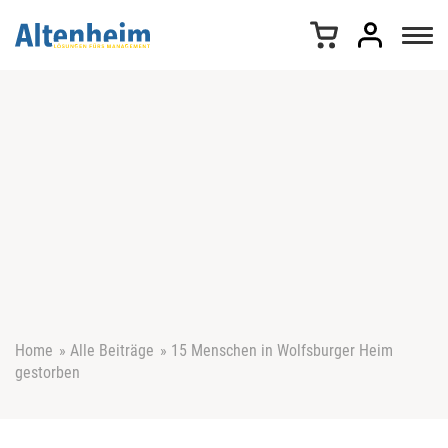
Z
u
m
I
n
h
a
l
t
s
p
r
i
n
g
e
Home
»
Alle Beiträge
»
15 Menschen in Wolfsburger Heim
n
gestorben