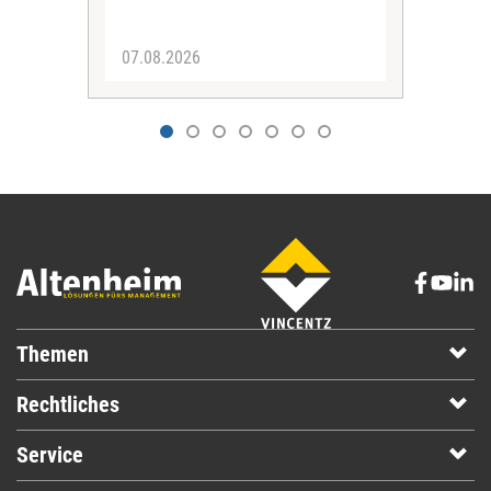
eine
07.08.2026
07.
Themen
Rechtliches
Service