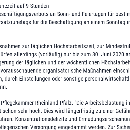
hezeit auf 9 Stunden
chäftigungsverbots an Sonn- und Feiertagen für bestim
atzruhetags für die Beschäftigung an einem Sonntag i
nahmen zur täglichen Höchstarbeitszeit, zur Mindestru
dürfen allerdings (vorläufig) nur bis zum 30. Juni 2020
gerung der täglichen und der wöchentlichen Höchstarbeits
h vorausschauende organisatorische Maßnahmen einschl
on, durch Einstellungen oder sonstige personalwirtscha
nn.
 Pflegekammer Rheinland-Pfalz. "Die Arbeitsbelastung in
tzt schon sehr hoch. Dies wird längerfristig zu einer Gefä
 führen. Konzentrationsdefizite und Ermüdungserschein
pflegerischen Versorgung eingedämmt werden. Zur Siche