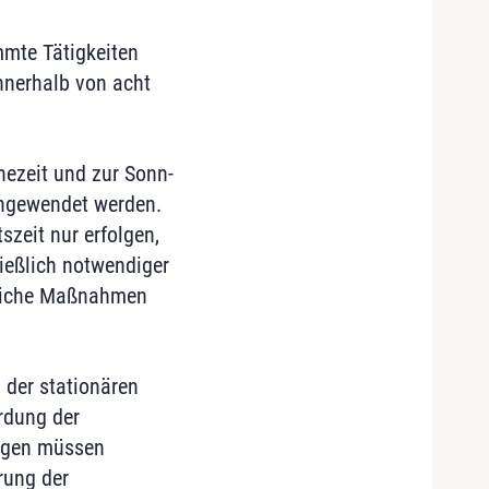
mte Tätigkeiten
nnerhalb von acht
hezeit und zur Sonn-
 angewendet werden.
zeit nur erfolgen,
ießlich notwendiger
ftliche Maßnahmen
 der stationären
hrdung der
ungen müssen
rung der