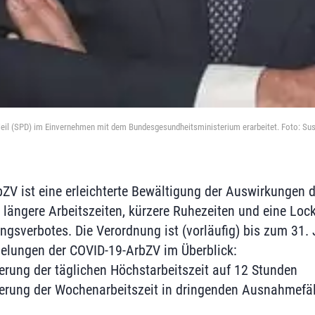
eil (SPD) im Einvernehmen mit dem Bundesgesundheitsministerium erarbeitet. Foto: Sus
bZV ist eine erleichterte Bewältigung der Auswirkungen
 längere Arbeitszeiten, kürzere Ruhezeiten und eine Lo
gsverbotes. Die Verordnung ist (vorläufig) bis zum 31. J
elungen der COVID-19-ArbZV im Überblick:
rung der täglichen Höchstarbeitszeit auf 12 Stunden
rung der Wochenarbeitszeit in dringenden Ausnahmefäl