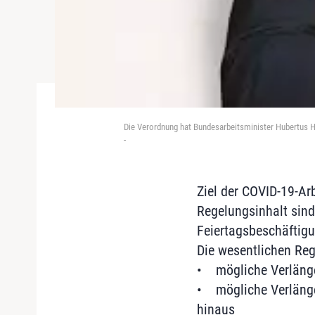
Die Verordnung hat Bundesarbeitsminister Hubertus H
-
Ziel der COVID-19-Ar
Regelungsinhalt sind
Feiertagsbeschäftigun
Die wesentlichen Reg
• mögliche Verlänge
• mögliche Verlänge
hinaus