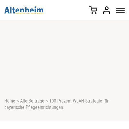
Z
u
m
I
n
h
a
l
t
s
p
r
i
n
g
e
Home
»
Alle Beiträge
»
100 Prozent WLAN-Strategie für
n
bayerische Pflegeeinrichtungen