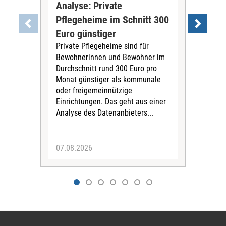
Analyse: Private
Pfl
Pflegeheime im Schnitt 300
Eig
Euro günstiger
Fin
Private Pflegeheime sind für
Der
Bewohnerinnen und Bewohner im
Ges
Durchschnitt rund 300 Euro pro
War
Monat günstiger als kommunale
part
oder freigemeinnützige
Wide
Einrichtungen. Das geht aus einer
und 
Analyse des Datenanbieters...
höh
eine
07.08.2026
07.