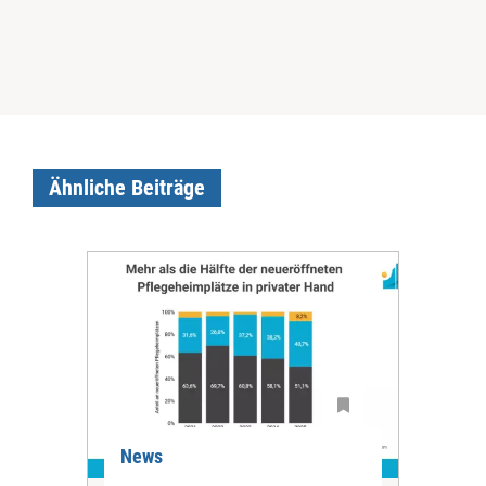
Ähnliche Beiträge
News
Ne