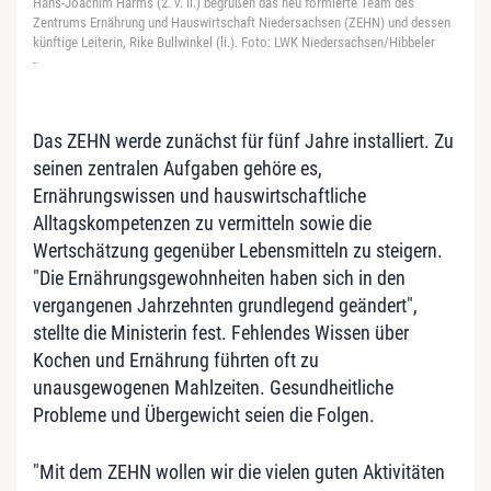
Hans-Joachim Harms (2. v. li.) begrüßen das neu formierte Team des
Zentrums Ernährung und Hauswirtschaft Niedersachsen (ZEHN) und dessen
künftige Leiterin, Rike Bullwinkel (li.). Foto: LWK Niedersachsen/Hibbeler
-
Das ZEHN werde zunächst für fünf Jahre installiert. Zu
seinen zentralen Aufgaben gehöre es,
Ernährungswissen und hauswirtschaftliche
Alltagskompetenzen zu vermitteln sowie die
Wertschätzung gegenüber Lebensmitteln zu steigern.
"Die Ernährungsgewohnheiten haben sich in den
vergangenen Jahrzehnten grundlegend geändert",
stellte die Ministerin fest. Fehlendes Wissen über
Kochen und Ernährung führten oft zu
unausgewogenen Mahlzeiten. Gesundheitliche
Probleme und Übergewicht seien die Folgen.
"Mit dem ZEHN wollen wir die vielen guten Aktivitäten