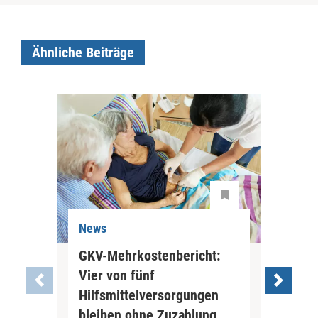
Ähnliche Beiträge
News
Ne
GKV-Mehrkostenbericht:
Pil
Vier von fünf
Imp
Hilfsmittelversorgungen
Ste
Die
bleiben ohne Zuzahlung