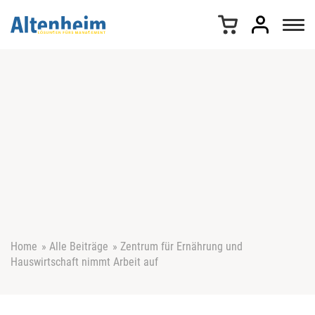
Z
u
m
I
n
h
a
l
t
s
p
r
i
n
g
e
Home
»
Alle Beiträge
»
Zentrum für Ernährung und
n
Hauswirtschaft nimmt Arbeit auf