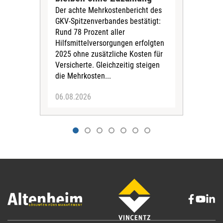
und 
Der achte Mehrkostenbericht des
Bra
GKV-Spitzenverbandes bestätigt:
zwei
Rund 78 Prozent aller
amb
Hilfsmittelversorgungen erfolgten
Pfl
2025 ohne zusätzliche Kosten für
Ehre
Versicherte. Gleichzeitig steigen
die Mehrkosten...
06.08.2026
06.