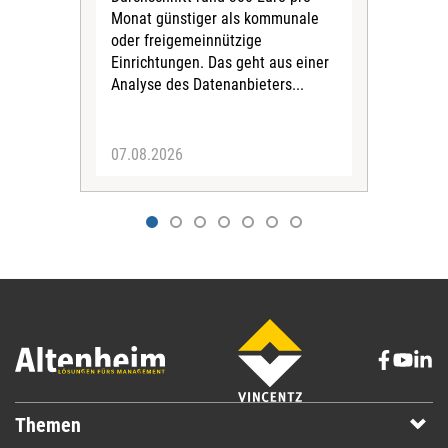
Monat günstiger als kommunale
part
oder freigemeinnützige
Wide
Einrichtungen. Das geht aus einer
und 
Analyse des Datenanbieters...
höh
eine
07.08.2026
07.
Themen