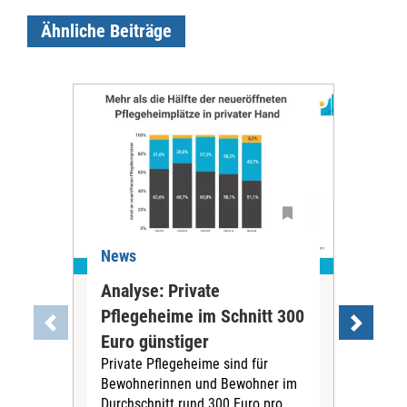
Ähnliche Beiträge
News
Ne
Analyse: Private
Pfl
Pflegeheime im Schnitt 300
Eig
Euro günstiger
Fin
Private Pflegeheime sind für
Der
Bewohnerinnen und Bewohner im
Ges
Durchschnitt rund 300 Euro pro
War