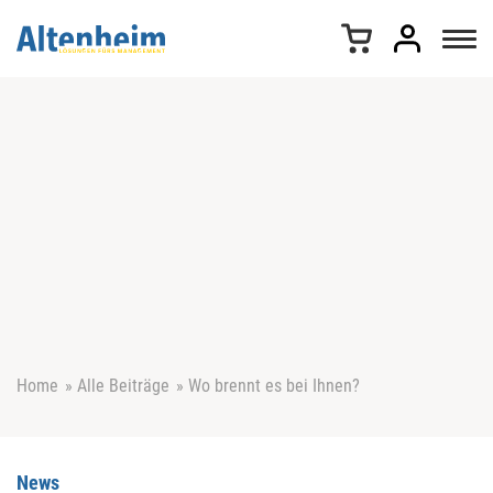
Z
u
m
I
n
h
a
l
t
s
p
r
i
n
g
e
Home
»
Alle Beiträge
»
Wo brennt es bei Ihnen?
n
News