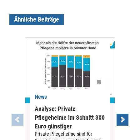
Ähnliche Beiträge
News
Ne
Analyse: Private
Pfl
Pflegeheime im Schnitt 300
Eig
Euro günstiger
Fin
Private Pflegeheime sind für
Der