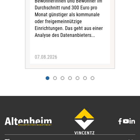
Bewohnerinnen und Bewohner im
Ges
Durchschnitt rund 300 Euro pro
War
Monat günstiger als kommunale
part
oder freigemeinnützige
Wide
Einrichtungen. Das geht aus einer
und 
Analyse des Datenanbieters...
höh
eine
07.08.2026
07.