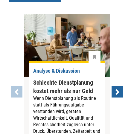
Analyse & Diskussion
Ana
Schlechte Dienstplanung
Tar
kostet mehr als nur Geld
war
Wenn Dienstplanung als Routine
PN
statt als Führungsaufgabe
Die
verstanden wird, geraten
Tari
Wirtschaftlichkeit, Qualität und
Pfl
Rechtssicherheit zugleich unter
für 
Druck. Überstunden, Zeitarbeit und
Vors