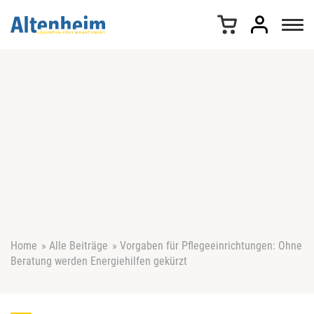
Z
u
m
I
n
h
a
l
t
s
p
r
i
n
g
e
Home
»
Alle Beiträge
»
Vorgaben für Pflegeeinrichtungen: Ohne
n
Beratung werden Energiehilfen gekürzt