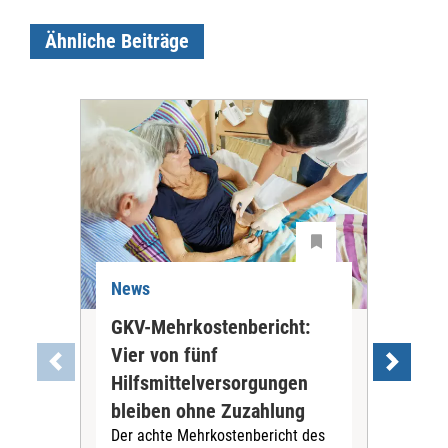
Ähnliche Beiträge
News
Ne
GKV-Mehrkostenbericht:
Pil
Vier von fünf
Imp
Hilfsmittelversorgungen
Ste
Die
bleiben ohne Zuzahlung
und 
Der achte Mehrkostenbericht des