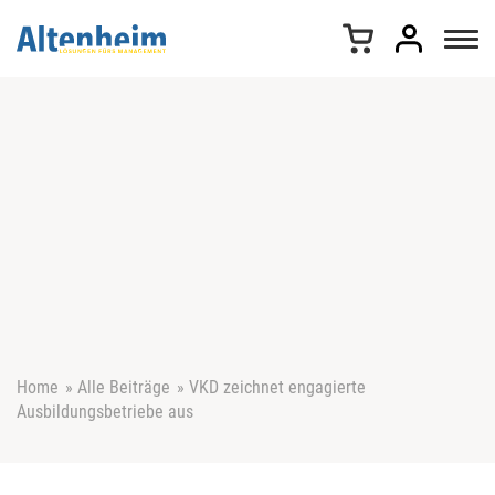
Z
u
m
I
n
h
a
l
t
s
p
r
i
n
g
e
Home
»
Alle Beiträge
»
VKD zeichnet engagierte
n
Ausbildungsbetriebe aus