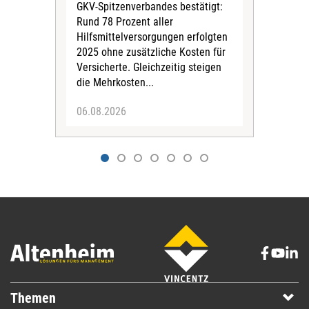
Bra
GKV-Spitzenverbandes bestätigt:
zwei
Rund 78 Prozent aller
amb
Hilfsmittelversorgungen erfolgten
Pfl
2025 ohne zusätzliche Kosten für
Ehre
Versicherte. Gleichzeitig steigen
die Mehrkosten...
06.08.2026
06.
Themen