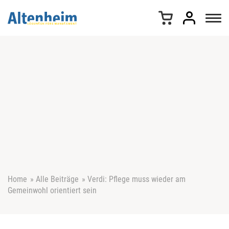
Z
u
m
I
n
h
a
l
t
s
p
r
i
n
g
e
Home
»
Alle Beiträge
»
Verdi: Pflege muss wieder am
n
Gemeinwohl orientiert sein