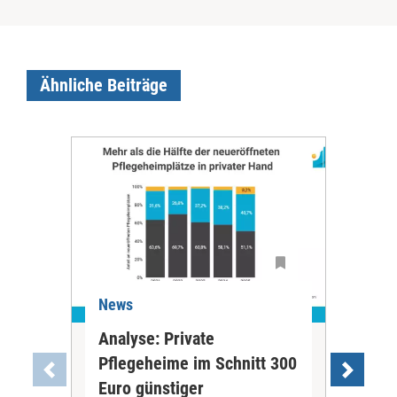
Ähnliche Beiträge
News
Ne
Analyse: Private
Pfl
Pflegeheime im Schnitt 300
Eig
Euro günstiger
Fin