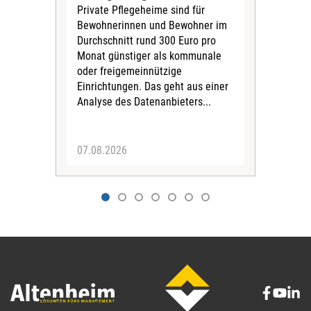
Private Pflegeheime sind für
Der
Bewohnerinnen und Bewohner im
Ges
Durchschnitt rund 300 Euro pro
War
Monat günstiger als kommunale
part
oder freigemeinnützige
Wide
Einrichtungen. Das geht aus einer
und 
Analyse des Datenanbieters...
höh
eine
07.08.2026
07.