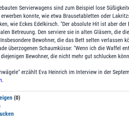
bauten Servierwagens sind zum Beispiel lose Süßigkeit
e erwerben konnte, wie etwa Brausetabletten oder Lakritz
n, wie Eckes Edelkirsch. "Der absolute Hit ist aber der E
alen Betreuung. Den serviere sie in alten Gläsern, die di
 Insbesondere Bewohner, die das Bett selten verlassen kö
ade überzogenen Schaumküsse: "Wenn ich die Waffel entf
 diejenigen Bewohner, die nicht mehr gut schlucken könn
wägele" erzählt Eva Heinrich im Interview in der Sept
n
.
eigen
(0)
n
rucken