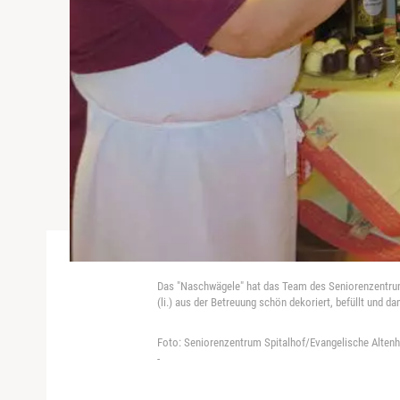
Das "Naschwägele" hat das Team des Seniorenzentrums 
(li.) aus der Betreuung schön dekoriert, befüllt und d
Foto: Seniorenzentrum Spitalhof/Evangelische Alten
-