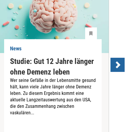
News
N
Studie: Gut 12 Jahre länger
ohne Demenz leben
Wer seine Gefäße in der Lebensmitte gesund
hält, kann viele Jahre länger ohne Demenz
D
leben. Zu diesem Ergebnis kommt eine
U
aktuelle Langzeitauswertung aus den USA,
d
die den Zusammenhang zwischen
a
vaskulären...
P