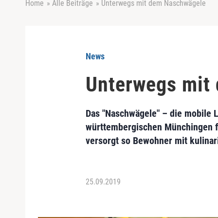
Home
»
Alle Beiträge
»
Unterwegs mit dem Naschwägele
News
Unterwegs mit
Das "Naschwägele" – die mobile
württembergischen Münchingen f
versorgt so Bewohner mit kulinar
25.09.2019