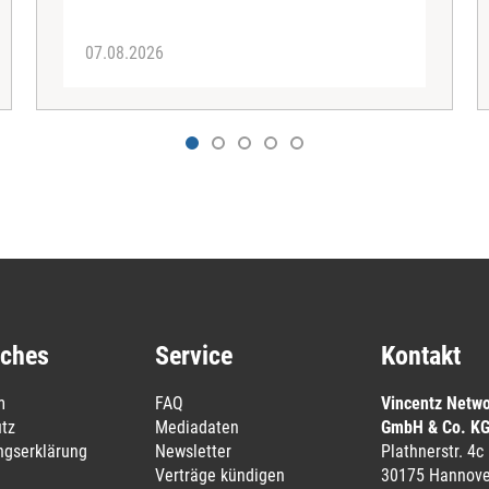
07.08.2026
iches
Service
Kontakt
m
FAQ
Vincentz Netw
tz
Mediadaten
GmbH & Co. K
ungserklärung
Newsletter
Plathnerstr. 4c
Verträge kündigen
30175 Hannove