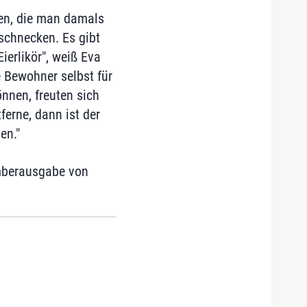
en, die man damals
schnecken. Es gibt
ierlikör", weiß Eva
e Bewohner selbst für
nnen, freuten sich
erne, dann ist der
en."
emberausgabe von