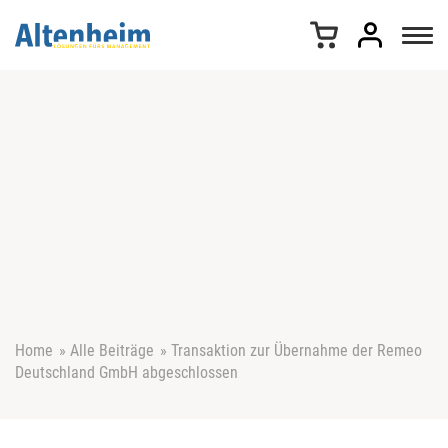
Z
u
m
I
n
h
a
l
t
s
p
r
i
n
g
e
Home
»
Alle Beiträge
»
Transaktion zur Übernahme der Remeo
n
Deutschland GmbH abgeschlossen