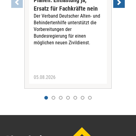
Plänen: Entlastung ja,
Nac
Ersatz für Fachkräfte nein
VS
Der Verband Deutscher Alten- und
Der
Behindertenhilfe unterstützt die
verö
Vorbereitungen der
Nach
Bundesregierung für einen
posi
möglichen neuen Zivildienst.
Bla
Sozi
05.08.2026
05.