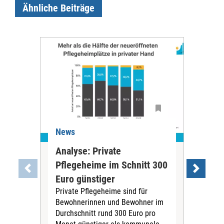
Ähnliche Beiträge
News
Ne
Analyse: Private
Pfl
Pflegeheime im Schnitt 300
Eig
Euro günstiger
Fin
Private Pflegeheime sind für
Der
Bewohnerinnen und Bewohner im
Ges
Durchschnitt rund 300 Euro pro
War