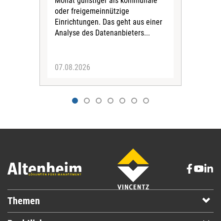
Monat günstiger als kommunale
part
oder freigemeinnützige
Wide
Einrichtungen. Das geht aus einer
und 
Analyse des Datenanbieters...
höh
eine
07.08.2026
07.
Themen