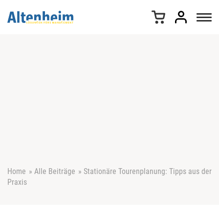
Z
u
m
I
n
h
a
l
t
s
p
r
i
n
g
e
Home
»
Alle Beiträge
»
Stationäre Tourenplanung: Tipps aus der
n
Praxis