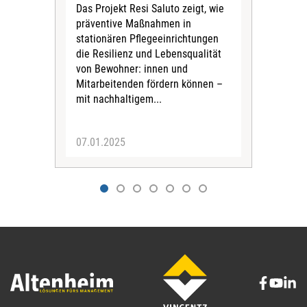
Reno
Das Projekt Resi Saluto zeigt, wie
mod
präventive Maßnahmen in
Das
stationären Pflegeeinrichtungen
Frag
die Resilienz und Lebensqualität
Bes
von Bewohner: innen und
wer
Mitarbeitenden fördern können –
bea
mit nachhaltigem...
Inst
07.01.2025
02.