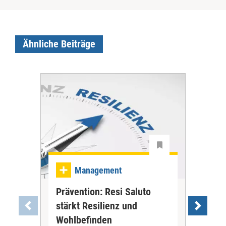
Ähnliche Beiträge
Ma
Management
Be
Prävention: Resi Saluto
gan
stärkt Resilienz und
an
Wohlbefinden