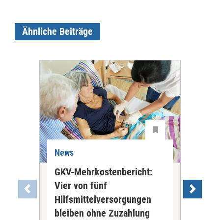
Ähnliche Beiträge
News
Ne
GKV-Mehrkostenbericht:
Pil
Vier von fünf
Imp
Hilfsmittelversorgungen
Ste
Die
bleiben ohne Zuzahlung