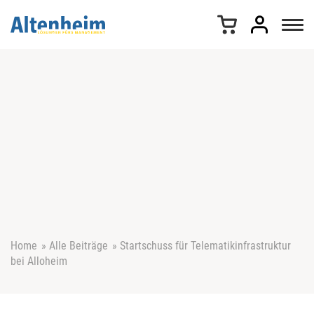
Z
u
m
I
n
h
a
l
t
s
p
r
i
n
g
e
Home
»
Alle Beiträge
»
Startschuss für Telematikinfrastruktur
n
bei Alloheim