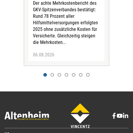
und 
Der achte Mehrkostenbericht des
Bra
GKV-Spitzenverbandes bestätigt:
zwei
Rund 78 Prozent aller
amb
Hilfsmittelversorgungen erfolgten
Pfl
2025 ohne zusätzliche Kosten für
Ehre
Versicherte. Gleichzeitig steigen
die Mehrkosten...
06.08.2026
06.