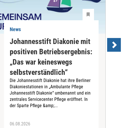
News
N
Johannesstift Diakonie mit
positiven Betriebsergebnis:
s
„Das war keineswegs
D
selbstverständlich“
d
Die Johannesstift Diakonie hat ihre Berliner
(
Diakoniestationen in „Ambulante Pflege
A
Johannesstift Diakonie“ umbenannt und ein
d
zentrales Servicecenter Pflege eröffnet. In
A
der Sparte Pflege &amp;...
06.08.2026
0