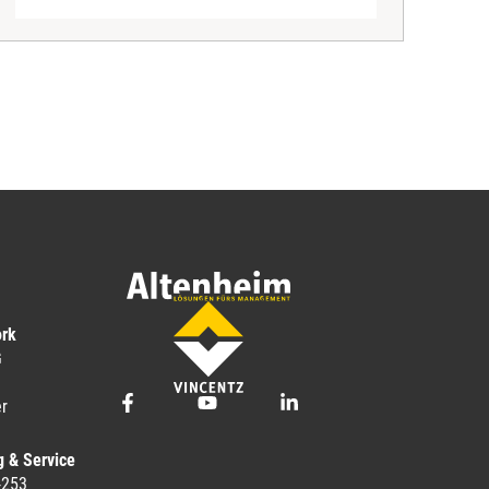
ork
G
r
g & Service
-253