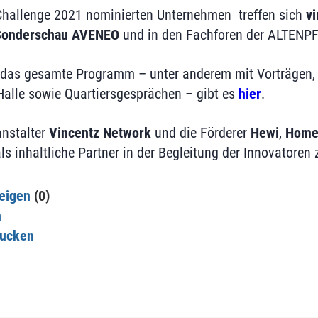
p Challenge 2021 nominierten Unternehmen treffen sich
vi
 Sonderschau AVENEO
und in den Fachforen der ALTENP
r das gesamte Programm – unter anderem mit Vorträgen,
 Halle sowie Quartiersgesprächen – gibt es
hier
.
anstalter
Vincentz Network
und die Förderer
Hewi
,
Home 
s inhaltliche Partner in der Begleitung der Innovatoren 
eigen
(0)
n
rucken