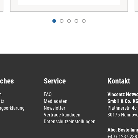
iches
Service
Kontakt
m
FAQ
Vincentz Netw
tz
Mediadaten
GmbH & Co. K
ungserklärung
Newsletter
Plathnerstr. 4c
Verträge kündigen
30175 Hannove
Datenschutzeinstellungen
Abo, Bestellun
+49 6123 9238