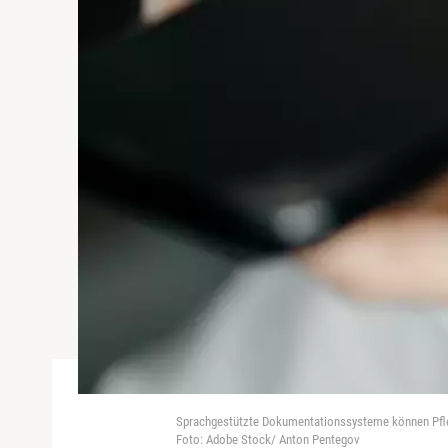
Sprachgestützte Dokumentationssysteme können Pfleg
Foto: Adobe Stock/ Anton Pentegov