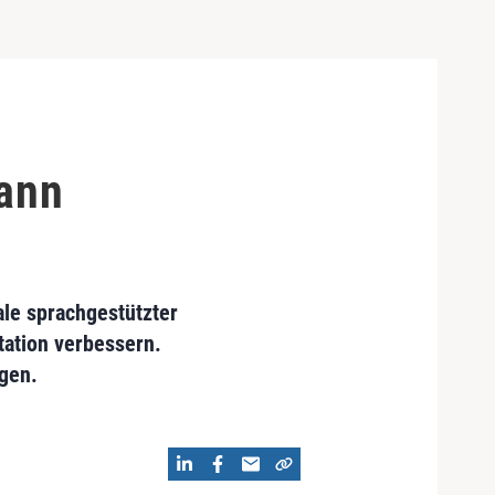
ann
ale sprachgestützter
ation verbessern.
gen.