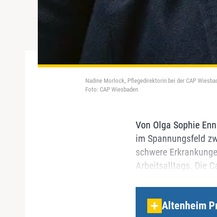
Nadine Morlock, Pflegedirektorin bei der CAP Wiesba
Foto: CAP Wiesbaden
Von Olga Sophie Ennu
im Spannungsfeld zwi
schwere Erkrankunge
Arbeitsalltags. Die C
Altenheim P