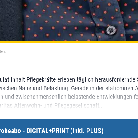
den.
lat Inhalt Pflegekräfte erleben täglich herausfordernde 
schen Nähe und Belastung. Gerade in der stationären Al
n und zwischenmenschlich belastende Entwicklungen fes
aritas Altenwohn- und Pflegegesellschaft...
robeabo - DIGITAL+PRINT (inkl. PLUS)