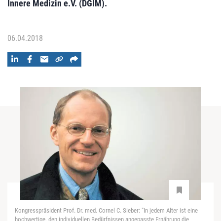
Innere Medizin e.V. (DGIM).
06.04.2018
Kongresspräsident Prof. Dr. med. Cornel C. Sieber: "In jedem Alter ist eine
hochwertige, den individuellen Bedürfnissen angepasste Ernährung die