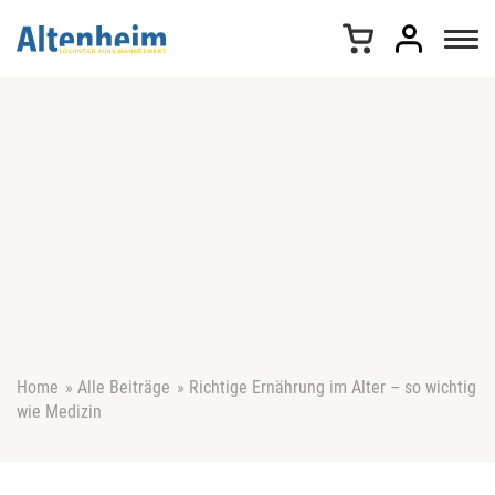
Z
u
m
I
n
h
a
l
t
s
p
r
i
n
g
e
Home
»
Alle Beiträge
»
Richtige Ernährung im Alter – so wichtig
n
wie Medizin