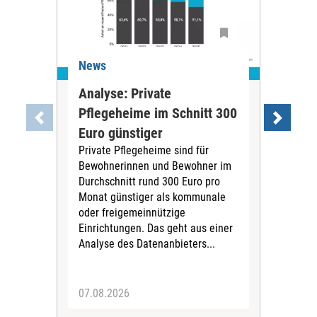
News
Ne
Analyse: Private
Pfl
Pflegeheime im Schnitt 300
Eig
Euro günstiger
Fin
Private Pflegeheime sind für
Der
Bewohnerinnen und Bewohner im
Ges
Durchschnitt rund 300 Euro pro
War
Monat günstiger als kommunale
part
oder freigemeinnützige
Wide
Einrichtungen. Das geht aus einer
und 
Analyse des Datenanbieters...
höh
eine
07.08.2026
07.